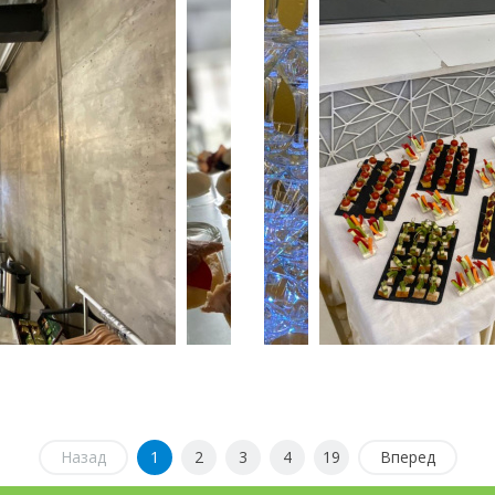
Назад
1
2
3
4
19
Вперед