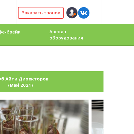
Заказать звонок
Аренда
фе-брейк
оборудования
уб Айти Директоров
(май 2021)