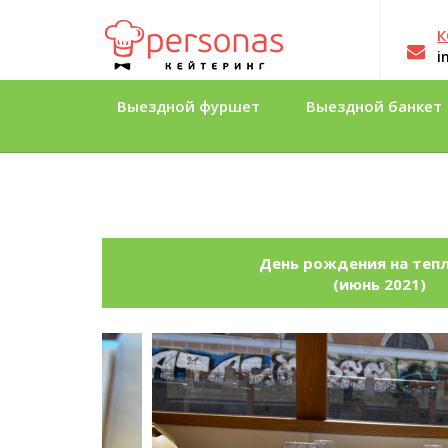
К
i
Выездной фуршет
Выездной банкет
День рождения на теп
(июнь 2021)